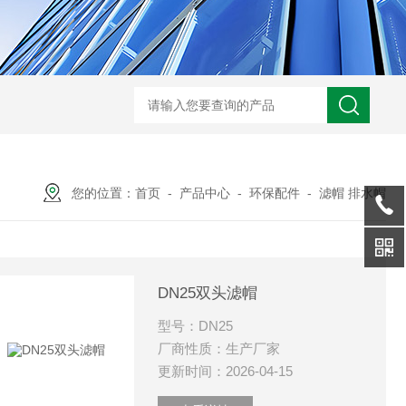
XMAY油墨过滤 玻璃污泥 电镀废水压滤一体机
GSLY-
您的位置：
首页
-
产品中心
-
环保配件
-
滤帽 排水帽
DN25双头滤帽
型号：DN25
厂商性质：生产厂家
更新时间：2026-04-15