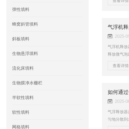
查看详情 
数，材质，
弹性填料
宽尺寸分GS
齿栅隙分为1
蜂窝斜管填料
0mm等各
气浮机释
物质的形状、
2025-0
斜板填料
气浮机释放
生物悬浮填料
释放微气泡
~0.5MP
查看详情 
流化床填料
导致微气泡
率下降)甚
生物膜净水栅栏
化检测与调
观察：首先检
如何通过
半软性填料
a)，排除仪表
2025-0
气浮释放器
软性填料
匀地分散到
网格填料
上浮至水面