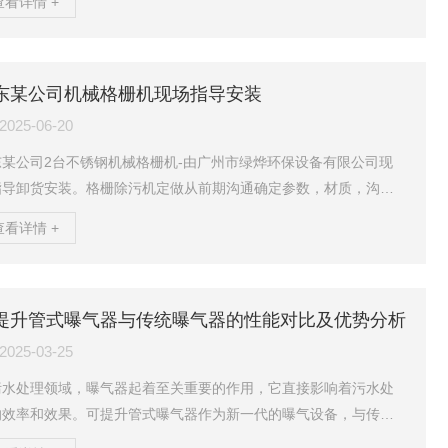
查看详情 +
一、放假时间安排‌10月1日(周三)-10月8日(周三)放假调休，共8天
安排：9月28日(周日)、10月11日(周六)正常上班二、温馨提示节
请各部门做好安全自查，搞好卫生，清除垃圾杂物和易燃物品，切
电源，锁好门窗，随带现金和贵重物品，以确保安全。请大家提前
东某公司机械格栅机现场指导安装
好工作生活，度过一个文明、平...
2025-06-20
东某公司2台不锈钢机械格栅机-由广州市绿烨环保设备有限公司现
指导卸货安装。格栅除污机定做从前期沟通确定参数，材质，沟
，沟宽，间距等参数。绿烨环保格栅机设备规格按机宽尺寸分GSLY
查看详情 +
0-3600型。机宽超过1800mm，则做成并联机。耙齿栅隙分为1m
3mm、5mm、10mm、20mm、30mm、40mm、50mm等各种规
，选型由过水量、提升高度、固液分离总量和所分离物质的形状、
粒大小来选择，同时选配不同的材质。设备标准沟深为1535mm，
提升管式曝气器与传统曝气器的性能对比及优势分析
据用户需要及使用实际...
2025-03-25
污水处理领域，曝气器起着至关重要的作用，它直接影响着污水处
的效率和效果。可提升管式曝气器作为新一代的曝气设备，与传统
气器相比，在性能上展现出显著的优势。从曝气效率来看，传统曝