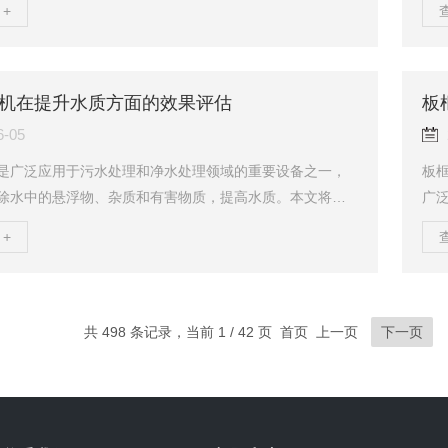
+
作原理。一、结构该设备主要由以下几个部分组成：1.进料
除
是物料进入混合器的第一通道。通常，进料口的设计会考
和
流动性和混合效率。2.混合腔：混合腔是物料混合的主要区
排
不锈钢材质的混合腔不仅具有良好的耐腐蚀性，还能承受较高
处
机在提升水质方面的效果评估
板
。3.搅拌装置：搅拌装置是混合...
的
6-05
是广泛应用于污水处理和净水处理领域的重要设备之一，
板
除水中的悬浮物、杂质和有害物质，提高水质。本文将对
广
升水质方面的效果进行评估。一、种类和特点格栅清污机
浮
+
、驱动装置、清污装置等组成。根据格栅的形状和结构，
对
下几种类型：1.固定式：格栅固定在设备的一侧，通过驱动
以
污装置移动，清除格栅上的杂质和有害物质。该类型设备
颗
污水处理厂和净水处理厂。2.旋转式：格栅呈圆筒形，通过
步
共 498 条记录，当前 1 / 42 页 首页 上一页
下一页
除格栅上的杂质和有害物质。该类型设备适用于...
能