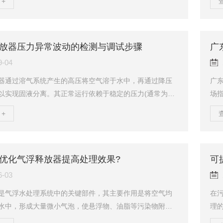
+
沟深，沟宽，间距等参数。绿烨环保格栅机设备规格按机
排：
LY300-3600型。机宽超过1800mm，则做成并联机。耙
调休
mm、3mm、5mm、10mm、20mm、30mm、40mm、5
前
种规格，选型由过水量、提升高度、固液分离总量和所分离
断
放器压力异常波动的检测与调试步骤
广
颗粒大小来选择...
安排
9-04
器通过溶气系统产生的高压将空气溶于水中，再通过降压
广
以实现固液分离。其正常运行依赖于稳定的压力(通常为0.3
场
a)，若压力出现异常波动(如忽高忽低、持续偏高或偏低)，会
深
+
大小不均、释放量不足，进而影响气浮效率(如悬浮物去除
30
至损坏设备(如膜片破裂)。以下是针对压力异常波动的系统
m、
试步骤。一、初步检测：定位异常范围1.压力表校准与读数
格
查释放器进口处的压力表是否校准(误差需≤±0.02MP
颗
优化气浮释放器提高处理效果?
可
...
可根
6-03
是气浮水处理系统中的关键部件，其主要作用是将空气均
在
水中，形成大量微小气泡，使悬浮物、油脂等污染物附着
理
，从而实现固液或油水分离。优化气浮释放器的设计与运
曝