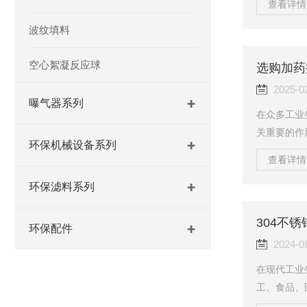
查看详情 
行参数，对
波纹填料
浮释放器类
多种形式。
空心絮凝反应球
如，在含油
选购加药
细密的气泡
2025-0
曝气器系列
在众多工业
关重要的作
环保机械设备系列
到一台合适
查看详情 
求是首要考
在化工行业
环保滤料系列
而在水处理
到理想的净
304不
环保配件
拌能力和方
2024-0
在现代工业
工、食品、
耐腐蚀性和