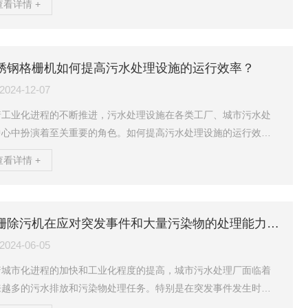
查看详情 +
器多采用较大的气泡扩散方式，气泡在水中上升过程中容易发生聚
和破裂，有效传质面积相对较小，从而导致曝气效率有限。而可提
管式曝气器采用微孔曝气技术，能够产生大量均匀细小的气泡。这
微小气泡与水的接触面积大，传质效率高，使得氧气在水中的溶解
锈钢格栅机如何提高污水处理设施的运行效率？
度更快，大大提高了曝气效率。在曝气均匀性方面，传统曝气器由...
2024-12-07
着工业化进程的不断推进，污水处理设施在各类工厂、城市污水处
中心中扮演着至关重要的角色。如何提高污水处理设施的运行效
，降低能耗和设备故障率，是目前环保行业面临的重要课题。而在
查看详情 +
水处理的第一道工序——格栅筛选过程中，不锈钢格栅机以其出色
耐腐蚀性、耐磨性和稳定性，成为了提升污水处理效率的重要设备
一。1.作用和工作原理该设备主要用于污水处理过程中的固液分离，
能够有效去除污水中的大颗粒杂物，如树枝、塑料、金属物件和其
格栅除污机在应对突发事件和大量污染物的处理能力如何？
弃物，防止这些杂物进入后续的处理设备，避免堵塞管道和影...
2024-06-05
着城市化进程的加快和工业化程度的提高，城市污水处理厂面临着
来越多的污水排放和污染物处理任务。特别是在突发事件发生时，
暴雨、洪水等，污水处理厂需要应对大量的污染物冲击，此时格栅