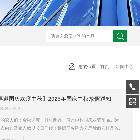
XMAY油墨过滤 玻璃污泥 电镀废水压滤一体机
GSLY-
您的位置：
首页
-
新闻中心
喜迎国庆欢度中秋】2025年国庆中秋放假通知
2025-09-22
爱的家人们：金秋送爽，丹桂飘香，值此中秋国庆双节来临之际，
司谨向您及家人致以节日问候！根据国务院办公厅放假安排及管理
决议，现将公司放假安排通知如下，请仔细阅读并提前做好工作安