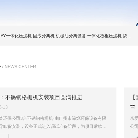
MAY一体化压滤机 固液分离机 机械油分离设备
一体化板框压滤机 撬装脱水机 厢式压泥机
心
/ NEWS CENTER
：不锈钢格栅机安装项目圆满推进
【
5-13
某环保公司3台不锈钢格栅机-由广州市绿烨环保设备有限
亲
导卸货安装，设备正式进入调试准备阶段，为项目后续稳
公
坚实基础。本次安装的不锈钢格栅机，从前期沟通确定参
层