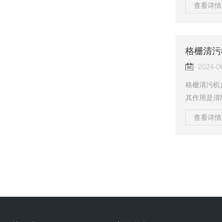
查看详情 
的结构与工
口：进料口
虑到物料的
域。304
格栅清污
的压力和温度
2024-0
格栅清污机
其作用是清
该设备在提
查看详情 
主要由格栅
可以分为以
装置带动清
适用于小型
旋转运动清