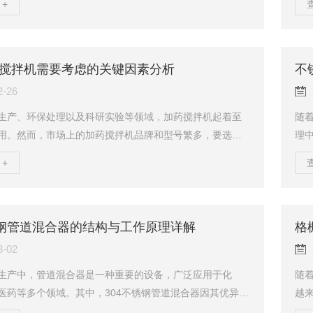
+
于提升整体水处理效率具有重要意义。一、选择合适的气
气
型目前常见的气浮释放器有旋流式、多孔板式、喷射式等
并
不同类型的释放器适用于不同的水质条件和处理需求。例
升
量较高的废水处理中，宜选用高效溶气释放器，以获得更
些
搅拌机需要考虑的关键因素分析
不
；而在含有较多悬浮颗粒的废水中，则可考虑使用抗堵塞...
速
2-26
生产、环保处理以及科研实验等领域，加药搅拌机起着至
随
用。然而，市场上的加药搅拌机品牌和型号繁多，要选购
理
的设备，需要综合考虑多个关键因素。首先，搅拌工艺要
率
+
虑因素。不同的应用场景对搅拌效果有不同要求。例如，
污
中，一些化学反应需要高度均匀的搅拌以确保反应充分；
的
领域，可能更关注搅拌是否能将药剂均匀分散在水中，达
之
化效果。因此，要根据具体的工艺需求，选择具有相应搅
它
锈钢管道混合器的结构与工作原理详解
式的设备，如桨式搅拌、涡旋式搅拌等。其次，设备的材...
他废
8-02
生产中，管道混合器是一种重要的设备，广泛应用于化
随
医药等多个领域。其中，304不锈钢管道混合器因其优异的
越
可靠性而备受青睐。本文将详细解析304不锈钢管道混合器
如