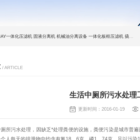
MAY一体化压滤机 固液分离机 机械油分离设备
一体化板框压滤机 撬装脱水机 厢式压泥机
章
/ ARTICLE
生活中厕所污水处理
更新时间：2016-01-19
厕所污水处理，因缺乏*处理粪便的设施，粪便污染是城市普遍面
一个人每天的排泄物中约含有氮
18
．
6
克、磷
1
．
74
克，足以污染