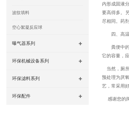
内形成固液
波纹填料
要高得多。
尽相同。药
空心絮凝反应球
四、高温
曝气器系列
粪便中的有
它的容量，
环保机械设备系列
当然，厕所
预处理为厌
环保滤料系列
艺，常采用
环保配件
感谢您的阅