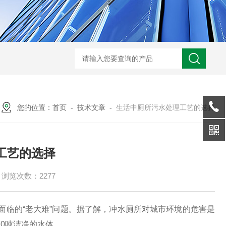
XMAY油墨过滤 玻璃污泥 电镀废水压滤一体机
GSLY-
您的位置：
首页
-
技术文章
-
生活中厕所污水处理工艺的选择
工艺的选择
浏览次数：2277
临的“老大难”问题。据了解，冲水厕所对城市环境的危害是
10
吨洁净的水体。