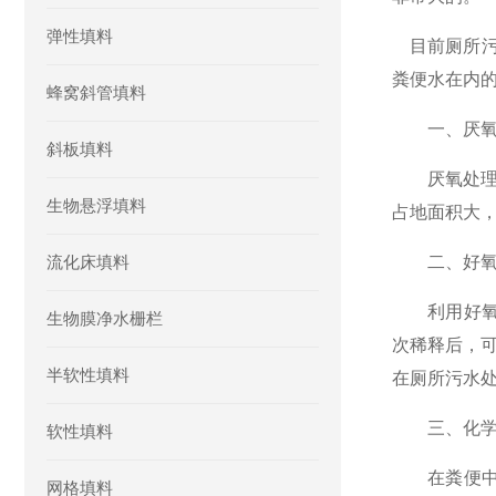
弹性填料
目前厕所
粪便水在内
蜂窝斜管填料
一、
厌
斜板填料
厌氧处理是
生物悬浮填料
占地面积大
流化床填料
二、
好
利用好氧菌
生物膜净水栅栏
次稀释后，
半软性填料
在厕所污水
三、化学
软性填料
在粪便中加
网格填料