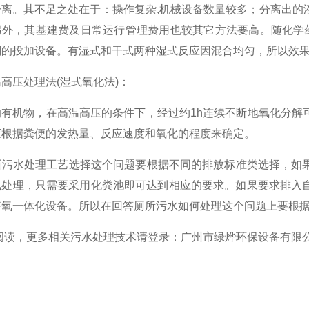
分离。其不足之处在于：操作复杂
,
机械设备数量较多；分离出的
另外，其基建费及日常运行管理费用也较其它方法要高。随化学
剂的投加设备。有湿式和干式两种湿式反应因混合均匀，所以效
高压处理法
(
湿式氧化法
)
：
机物，在高温高压的条件下，经过约
1h
连续不断地氧化分解
应根据粪便的发热量、反应速度和氧化的程度来确定。
污水处理工艺选择这个问题要根据不同的排放标准类选择，如果
氧处理，只需要采用化粪池即可达到相应的要求。如果要求排入
好氧一体化设备。所以在回答厕所污水如何处理这个问题上要根
读，更多相关污水处理技术请登录：
广州市绿烨环保设备有限