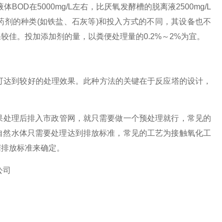
液体
BOD
在
5000mg/L
左右，比厌氧发酵槽的脱离液
2500mg/L
药剂的种类
(
如铁盐、石灰等
)
和投入方式的不同，其设备也不
果较佳。投加添加剂的量，以粪便处理量的
0.2%
～
2%
为宜。
可达到较好的处理效果。此种方法的关键在于反应塔的设计，
处理后排入市政管网，就只需要做一个预处理就行，常见的
自然水体只需要处理达到排放标准，常见的工艺为接触氧化工
据排放标准来确定。
公司