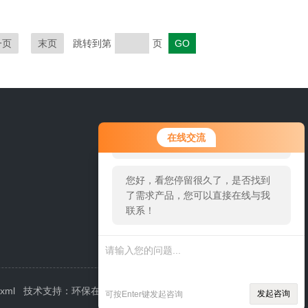
一页
末页
跳转到第
页
020-87271885
您好！欢迎前来咨询，很高兴为您
在线交流
服务，请问您要咨询什么问题呢？
您好，看您停留很久了，是否找到
了需求产品，您可以直接在线与我
联系！
.xml
技术支持：
环保在线
管理登陆
发起咨询
可按Enter键发起咨询