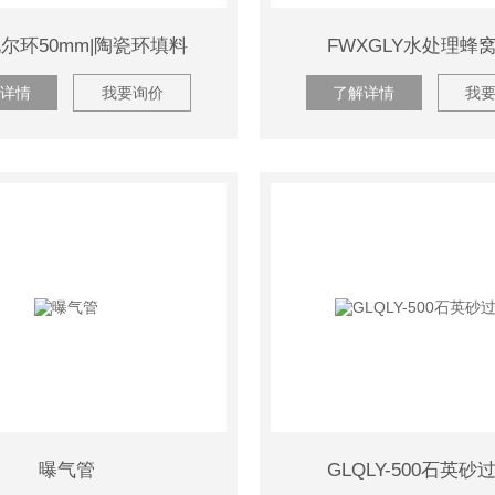
尔环50mm|陶瓷环填料
FWXGLY水处理蜂
详情
我要询价
了解详情
我
曝气管
GLQLY-500石英砂