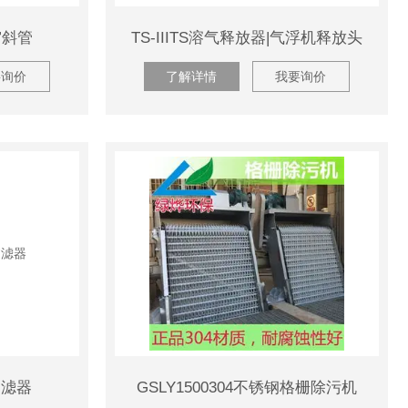
窝斜管
TS-IIITS溶气释放器|气浮机释放头
要询价
了解详情
我要询价
过滤器
GSLY1500304不锈钢格栅除污机