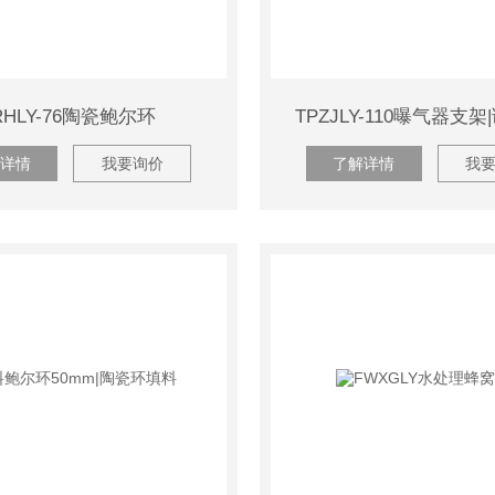
RHLY-76陶瓷鲍尔环
TPZJLY-110曝气器支
详情
我要询价
了解详情
我