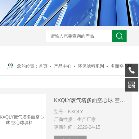
XMAY油墨过滤 玻璃污泥 电镀废水压滤一体机
GSLY-
您的位置：
首页
-
产品中心
-
环保滤料系列
-
多面空心球
KXQLY废气塔多面空心球 空心球填料
型号：KXQLY
厂商性质：生产厂家
更新时间：2026-04-15