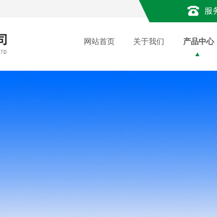
服
网站首页
关于我们
产品中心