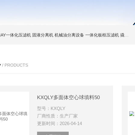
MAY一体化压滤机 固液分离机 机械油分离设备
一体化板框压滤机 撬装脱水机 厢式压泥机
心
/ PRODUCTS
KXQLY多面体空心球填料50
型号：KXQLY
厂商性质：生产厂家
更新时间：2026-04-14