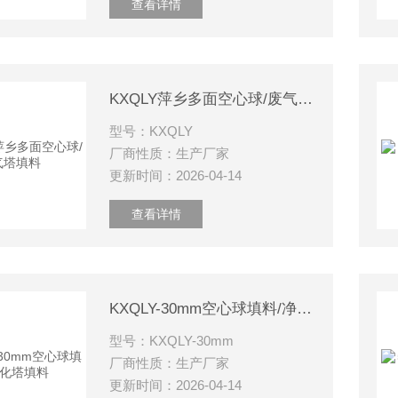
查看详情
KXQLY萍乡多面空心球/废气塔填料
型号：KXQLY
厂商性质：生产厂家
更新时间：2026-04-14
查看详情
KXQLY-30mm空心球填料/净化塔填料
型号：KXQLY-30mm
厂商性质：生产厂家
更新时间：2026-04-14