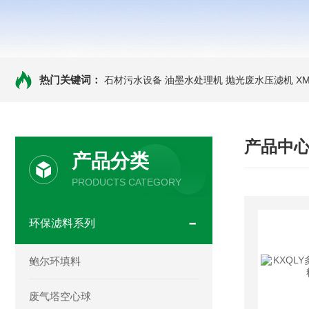
热门关键词：
石材污水设备 油墨水处理机 抛光废水压滤机
X
产品中
产品分类
PRODUCTS CATEGORY
环保滤料系列
鲍尔环填料
废气塔空心球