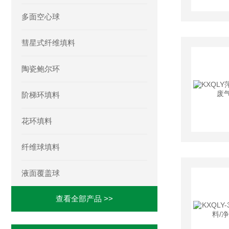
多面空心球
彗星式纤维填料
陶瓷鲍尔环
阶梯环填料
花环填料
纤维球填料
液面覆盖球
查看全部产品 >>