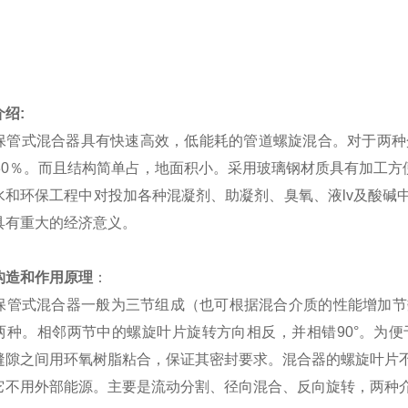
情
绍:
管式混合器具有快速高效，低能耗的管道螺旋混合。对于两种介
～30％。而且结构简单占，地面积小。采用玻璃钢材质具有加工
水和环保工程中对投加各种混凝剂、助凝剂、臭氧、液lv及酸碱
具有重大的经济意义。
构造和作用原理
：
管式混合器一般为三节组成（也可根据混合介质的性能增加节数
两种。相邻两节中的螺旋叶片旋转方向相反，并相错90°。为
缝隙之间用环氧树脂粘合，保证其密封要求。混合器的螺旋叶片
它不用外部能源。主要是流动分割、径向混合、反向旋转，两种