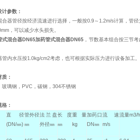
设计参数：
混合器管径按经济流速进行选择，一般按0.9～1.2m/s计算，管径大
00mm，可以减少水头损失。
管式混合器DN65
加药管式混合器DN65
，
节数基本组合按三节考虑
器管内水压按1.0kg/cm2考虑，也可根据实际压力进行设备加工。
材质：
：
玻璃钢，PVC，碳钢，304不锈钢
规格：
直径
管外径
法兰盘
长度
重量
加药口
流速
流量m3/
(DN/㎜)
㎜
外径㎜
㎜
kg
DN㎜
m/s