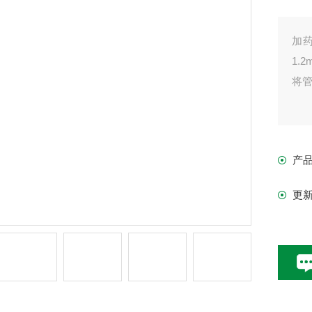
加药
1.
将管
产
更