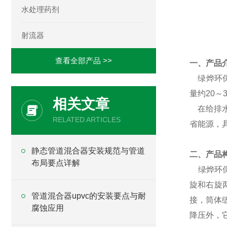
水处理药剂
产品详
射流器
查看全部产品 >>
一、产品介
绿烨环保
量约20
相关文章
在给排
RELATED ARTICLES
省能源，
静态管道混合器安装规范与管道
二、产品
布局要点详解
绿烨环保
旋和右旋
管道混合器upvc的安装要点与耐
接，筒体
腐蚀应用
降压外，