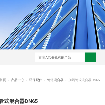
XMAY油墨过滤 玻璃污泥 电镀废水压滤一体机
GSLY-
首页
-
产品中心
-
环保配件
-
管道混合器
-
加药管式混合器DN65
管式混合器DN65