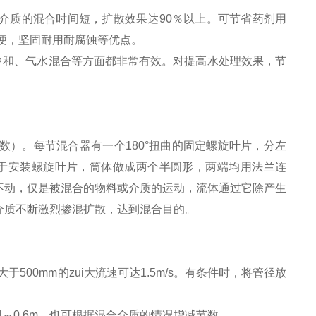
质的混合时间短，扩散效果达90％以上。可节省药剂用
方便，坚固耐用耐腐蚀等优点。
中和、气水混合等方面都非常有效。对提高水处理效果，节
）。每节混合器有一个180°扭曲的固定螺旋叶片，分左
便于安装螺旋叶片，筒体做成两个半圆形，两端均用法兰连
不动，仅是被混合的物料或介质的运动，流体通过它除产生
介质不断激烈掺混扩散，达到混合目的。
于500mm的zui大流速可达1.5m/s。有条件时，将管径放
4～0.6m，也可根据混合介质的情况增减节数。