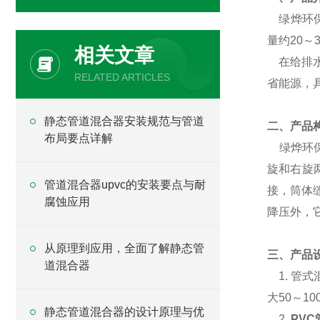
绿烨环保
量约20
相关文章
在给排
RELATED ARTICLES
省能源，
静态管道混合器安装规范与管道
二、产品
布局要点详解
绿烨环保
旋和右旋
管道混合器upvc的安装要点与耐
接，筒体
腐蚀应用
降压外，
从原理到应用，全面了解静态管
三、产品
道混合器
1. 管式
大50～1
静态管道混合器的设计原理与优
2.
PV