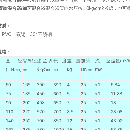
C管道混合器/加药混合器
混合器管内水压按1.0kg/cm2考虑，
材质：
VC，碳钢，304不锈钢
规格：
直径
管外径
法兰盘
长度
重量
加药口
流速
流量m3/
(DN/㎜)
㎜
外径㎜
㎜
kg
DN㎜
m/s
60
165
390
390
4
25
<1
6.84
75
185
450
600
5
25
<1
11.88
90
200
498
650
7
25
<1
18
110
220
570
700
8.5
25
<1
28.08
140
250
700
850
12
25
<1
43.92
162
285
780
1000
15
25
<1
63.36