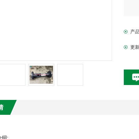
产
更
情
绍: