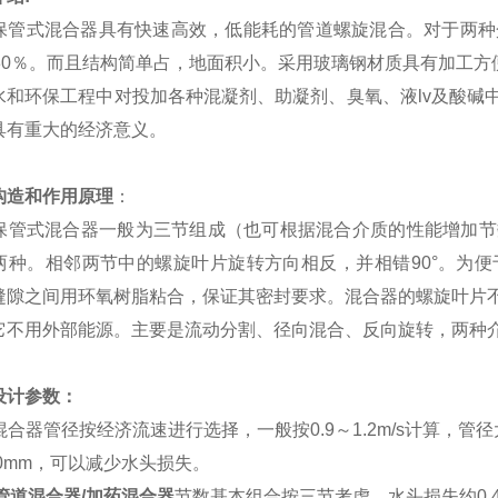
管式混合器具有快速高效，低能耗的管道螺旋混合。对于两种介
～30％。而且结构简单占，地面积小。采用玻璃钢材质具有加工
水和环保工程中对投加各种混凝剂、助凝剂、臭氧、液lv及酸碱
具有重大的经济意义。
构造和作用原理
：
管式混合器一般为三节组成（也可根据混合介质的性能增加节数
两种。相邻两节中的螺旋叶片旋转方向相反，并相错90°。为
缝隙之间用环氧树脂粘合，保证其密封要求。混合器的螺旋叶片
它不用外部能源。主要是流动分割、径向混合、反向旋转，两种
设计参数：
混合器管径按经济流速进行选择，一般按0.9～1.2m/s计算，管径大
00mm，可以减少水头损失。
C管道混合器/加药混合器
节数基本组合按三节考虑，水头损失约0.