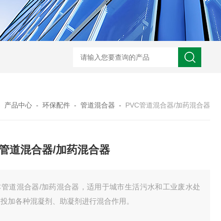
XMAY油墨过滤 玻璃污泥 电镀废水压滤一体机
GSLY-
-
产品中心
-
环保配件
-
管道混合器
-
PVC管道混合器/加药混合器
C管道混合器/加药混合器
VC管道混合器/加药混合器，适用于城市生活污水和工业废水处
中投加各种混凝剂、助凝剂进行混合作用。