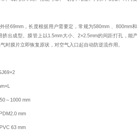
外径
69mm
，长度根据用户需要定，常规为
580mm
、
800mm
用挤出成型。膜管上以
1.5mm
大小、
2
×
2.5mm
的间距打孔，能
供气时膜片立即恢复原状，对空气入口起自动防逆流作用。
GJ69
×
2
mm
×
L
350
～
1000 mm
EPDM2.0 mm
UPVC 63 mm