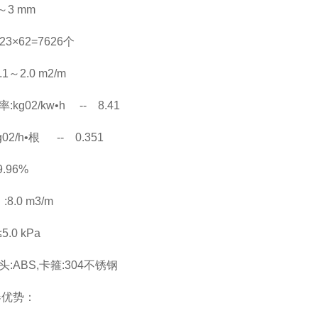
～
3 mm
123
×
62=7626
个
.1
～
2.0 m2/m
率
:kg02/kw
•
h -- 8.41
g02/h
•根
-- 0.351
9.96%
:8.0 m3/m
≤
5.0 kPa
头
:ABS,
卡箍
:304
不锈钢
器
优势：