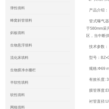
弹性填料
产品介绍：
蜂窝斜管填料
管式曝气器
于
580mm
采
斜板填料
区，当中断
生物悬浮填料
技术参数：
流化床填料
型号：
BZ
•
规格
:
Φ
69 
生物膜净水栅栏
有效长度
: 
半软性填料
膜管厚度
:
软性填料
衬管直径
:
网格填料