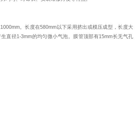
和
1000mm
。长度在
580mm
以下采用挤出或模压成型，长度大
产生直径
1-3mm
的均匀微小气泡。膜管顶部有
15mm
长无气孔