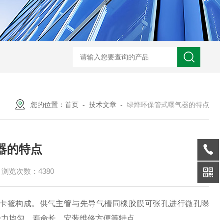
XMAY油墨过滤 玻璃污泥 电镀废水压滤一体机
GSLY-
您的位置：
首页
-
技术文章
-
绿烨环保管式曝气器的特点
器的特点
浏览次数：4380
卡箍构成。供气主管与先导气槽同橡胶膜可张孔进行微孔曝
受力均匀、寿命长、安装维修方便等特点。