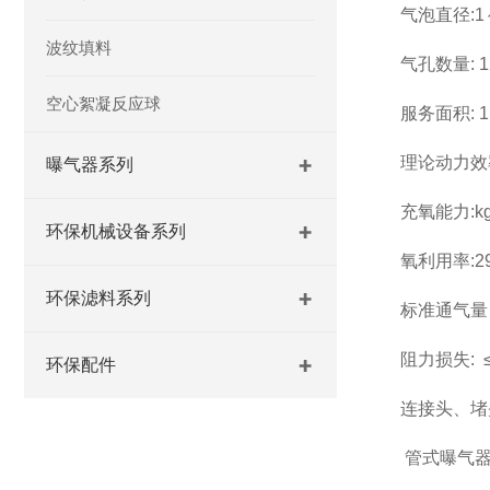
气泡直径
:1
波纹填料
气孔数量
: 
空心絮凝反应球
服务面积
: 1
理论动力效
曝气器系列
充氧能力
:k
环保机械设备系列
氧利用率
:2
环保滤料系列
标准通气量
阻力损失
:
环保配件
连接头、堵
管式曝气