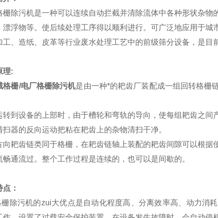
栅除污机是一种可以连续自动拦截并清除流体中各种形状杂物的
、漂浮物等。使后续处理工序得以顺利进行。可广泛地应用于城
加工、造纸、皮革等行业废水处理工艺中的前级筛分设备，是目
理:
械格栅/电厂格栅除污机
是由一种*的耙齿厂装配成一组回转格栅
转到设备的上部时，由于槽轮和弯轨的导向，使每组耙齿之间产
清扫器的反向运动把粘在耙齿上的杂物清扫干净。
向耙齿链类同于格栅，在耙齿链轴上装配的耙齿间隙可以根据使
流畅通流过。整个工作过程是连续的，也可以是间歇的。
特点：
栅除污机的zui大优点是自动化程度高、分离效率高、动力消
工作，设置了过载安全保护装置，在设备发生故障时，会自动停