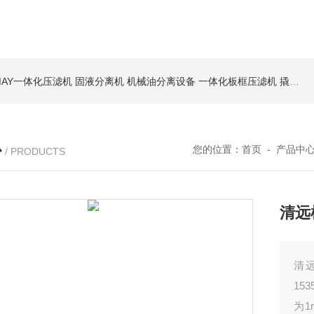
MAY一体化压滤机 固液分离机 机械油分离设备
一体化板框压滤机 撬装脱水机 厢式压泥机
心
您的位置：
首页
-
产品中
/ PRODUCTS
清远
清
15
为1