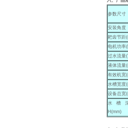
六、产品
参数尺寸
安装角度
耙齿节距
电机功率
(
过水流量
(
液体流量
(
有效机宽
水槽宽度
设备总宽
水槽
H(mm)