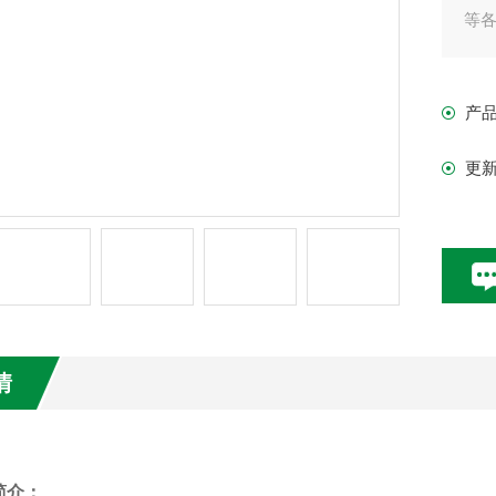
等
产
更
情
简介：