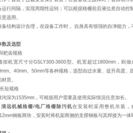
备运行间隔，实现周期性运转；可以根据格栅前后液位差自动控
任意选用。
备结构设计合理，在设备工作时， 自身具有很强的自净能力，
参数及选型
和耙齿规格
机宽尺寸分GSLY300-3600型。机宽超过1800mm，则
30mm、40mm、50mm等各种规格，选型由过水量、提升高
的材质。
长短规格
沟深为1535mm，可根据用户需要及使用实际情况任意加长。
：
清远机械格栅/电厂格栅除污机
在安装时采用整机吊装，
50×12mm钢板两块，安装时将机架两侧的支撑钢板与其焊接为一体