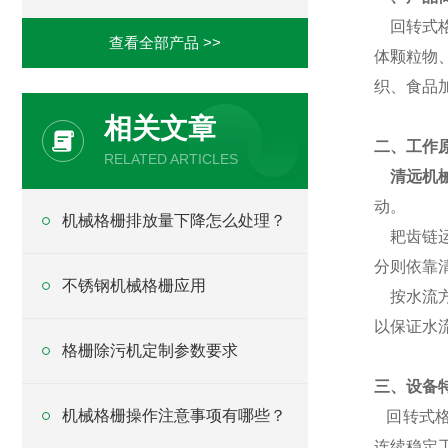
回转式格
查看全部产品 >>
体颗粒物
织、食品
相关文章
二、工作原
RELATED ARTICLES
清远机
动。
机械格栅排放量下降怎么处理？
耙齿链运
分则依靠
不锈钢机械格栅应用
按水流方
以保证水
格栅除污机定制参数要求
三、设备
机械格栅操作注意事项有哪些？
回转式格
连续稳定