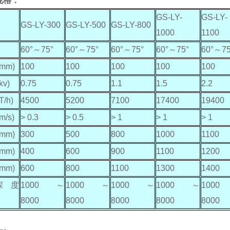
规格：
GS-LY-
GS-LY-
GS-LY-300
GS-LY-500
GS-LY-800
1000
1100
60°
～
75°
60°
～
75°
60°
～
75°
60°
～
75°
60°
～
75
(mm)
100
100
100
100
100
kv)
0.75
0.75
1.1
1.5
2.2
T/h)
4500
5200
7100
17400
19400
m/s)
> 0.3
> 0.5
> 1
> 1
> 1
(mm)
300
500
800
1000
1100
(mm)
400
600
900
1100
1200
(mm)
600
800
1100
1300
1400
深度
1000
～
1000
～
1000
～
1000
～
1000
8000
8000
8000
8000
8000