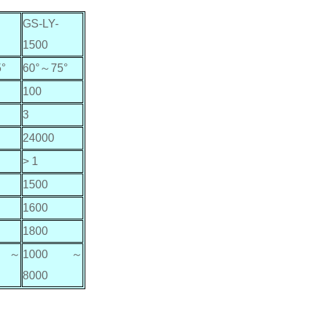
GS-LY-
1500
°
60°
～
75°
100
3
24000
> 1
1500
1600
1800
～
1000
～
8000