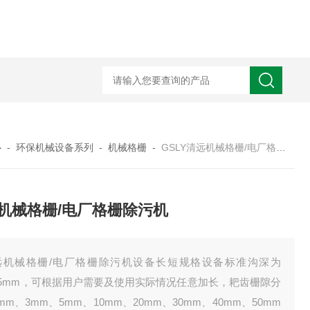
XMAY油墨过滤 玻璃污泥 电镀废水压滤一体机
GSLY-
心
-
环保机械设备系列
-
机械格栅
-
GSLY清远机械格栅/电厂格栅除污机
机械格栅/电厂格栅除污机
远机械格栅/电厂格栅除污机设备长短规格设备标准沟深为
35mm，可根据用户需要及使用实际情况任意加长，耙齿栅隙分
mm、3mm、5mm、10mm、20mm、30mm、40mm、50mm