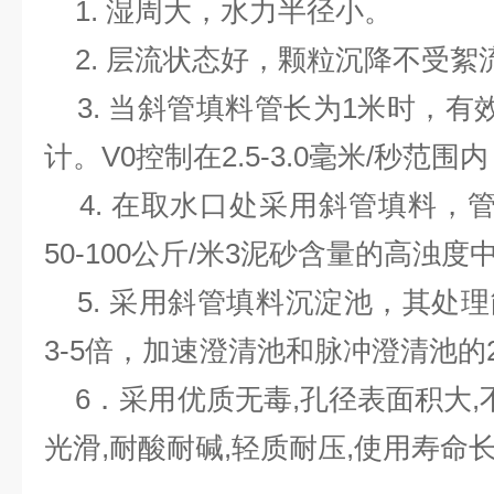
1. 湿周大，水力半径小。
2. 层流状态好，颗粒沉降不受絮
3. 当斜管填料管长为1米时，有效负
计。V0控制在2.5-3.0毫米/秒范
4. 在取水口处采用斜管填料，管长
50-100公斤/米3泥砂含量的高浊
5. 采用斜管填料沉淀池，其处
3-5倍，加速澄清池和脉冲澄清池的2
6．采用优质无毒,孔径表面积大,不
光滑,耐酸耐碱,轻质耐压,使用寿命长