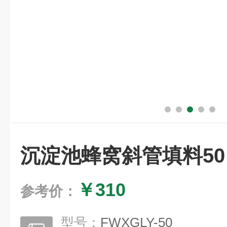
沉淀池蜂窝斜管填料50
￥310
参考价：
型号：
FWXGLY-50