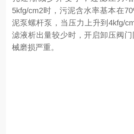
5kfg/cm2
时，污泥含水率基本在
7
泥泵螺杆泵，当压力上升到
4kfg/c
滤液析出量较少时，开启卸压阀门
械磨损严重。