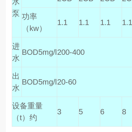
水
泵
功率
1.1
1.1
1.1
1.
（kw）
进
BOD5mg/l
200-400
水
出
BOD5mg/l
20-60
水
设备重量
3
5
6
8
（t）约